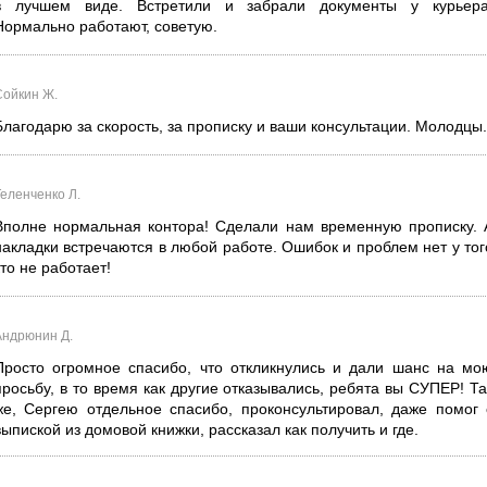
в лучшем виде. Встретили и забрали документы у курьера
Нормально работают, советую.
Сойкин Ж.
Благодарю за скорость, за прописку и ваши консультации. Молодцы.
Теленченко Л.
Вполне нормальная контора! Сделали нам временную прописку. 
накладки встречаются в любой работе. Ошибок и проблем нет у тог
кто не работает!
Андрюнин Д.
Просто огромное спасибо, что откликнулись и дали шанс на мо
просьбу, в то время как другие отказывались, ребята вы СУПЕР! Та
же, Сергею отдельное спасибо, проконсультировал, даже помог 
выпиской из домовой книжки, рассказал как получить и где.